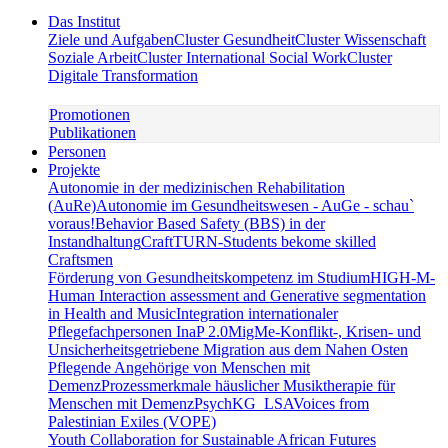
Das Institut
Ziele und Aufgaben
Cluster Gesundheit
Cluster Wissenschaft
Soziale Arbeit
Cluster International Social Work
Cluster
Digitale Transformation
Promotionen
Publikationen
Personen
Projekte
Autonomie in der medizinischen Rehabilitation
(AuRe)
Autonomie im Gesundheitswesen - AuGe - schau`
voraus!
Behavior Based Safety (BBS) in der
Instandhaltung
CraftTURN-Students bekome skilled
Craftsmen
Förderung von Gesundheitskompetenz im Studium
HIGH-M-
Human Interaction assessment and Generative segmentation
in Health and Music
Integration internationaler
Pflegefachpersonen InaP 2.0
MigMe-Konflikt-, Krisen- und
Unsicherheitsgetriebene Migration aus dem Nahen Osten
Pflegende Angehörige von Menschen mit
Demenz
Prozessmerkmale häuslicher Musiktherapie für
Menschen mit Demenz
PsychKG_LSA
Voices from
Palestinian Exiles (VOPE)
Youth Collaboration for Sustainable African Futures