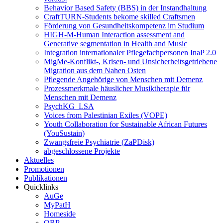
Behavior Based Safety (BBS) in der Instandhaltung
CraftTURN-Students bekome skilled Craftsmen
Förderung von Gesundheitskompetenz im Studium
HIGH-M-Human Interaction assessment and
Generative segmentation in Health and Music
Integration internationaler Pflegefachpersonen InaP 2.0
MigMe-Konflikt-, Krisen- und Unsicherheitsgetriebene
Migration aus dem Nahen Osten
Pflegende Angehörige von Menschen mit Demenz
Prozessmerkmale häuslicher Musiktherapie für
Menschen mit Demenz
PsychKG_LSA
Voices from Palestinian Exiles (VOPE)
Youth Collaboration for Sustainable African Futures
(YouSustain)
Zwangsfreie Psychiatrie (ZaPDisk)
abgeschlossene Projekte
Aktuelles
Promotionen
Publikationen
Quicklinks
AuGe
MyPatH
Homeside
QRP