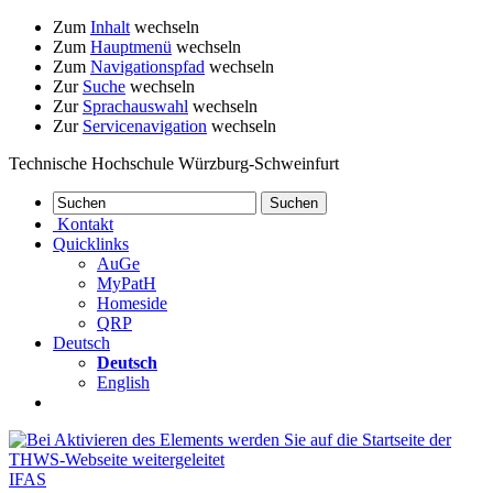
Zum
Inhalt
wechseln
Zum
Hauptmenü
wechseln
Zum
Navigationspfad
wechseln
Zur
Suche
wechseln
Zur
Sprachauswahl
wechseln
Zur
Servicenavigation
wechseln
Technische Hochschule Würzburg-Schweinfurt
Kontakt
Quicklinks
AuGe
MyPatH
Homeside
QRP
Deutsch
Deutsch
English
IFAS