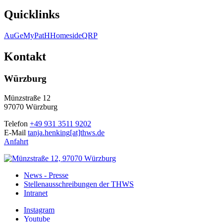
Quicklinks
AuGe
MyPatH
Homeside
QRP
Kontakt
Würzburg
Münzstraße 12
97070 Würzburg
Telefon
+49 931 3511 9202
E-Mail
tanja.henking[at]thws.de
Anfahrt
News - Presse
Stellenausschreibungen der THWS
Intranet
Instagram
Youtube