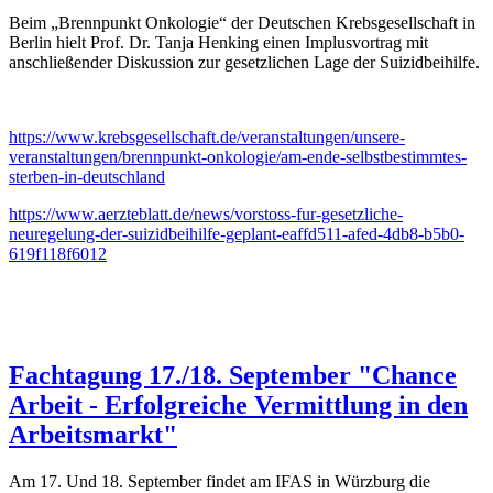
Beim „Brennpunkt Onkologie“ der Deutschen Krebsgesellschaft in
Berlin hielt Prof. Dr. Tanja Henking einen Implusvortrag mit
anschließender Diskussion zur gesetzlichen Lage der Suizidbeihilfe.
https://www.krebsgesellschaft.de/veranstaltungen/unsere-
veranstaltungen/brennpunkt-onkologie/am-ende-selbstbestimmtes-
sterben-in-deutschland
https://www.aerzteblatt.de/news/vorstoss-fur-gesetzliche-
neuregelung-der-suizidbeihilfe-geplant-eaffd511-afed-4db8-b5b0-
619f118f6012
Fachtagung 17./18. September "Chance
Arbeit - Erfolgreiche Vermittlung in den
Arbeitsmarkt"
Am 17. Und 18. September findet am IFAS in Würzburg die