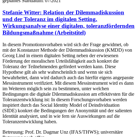
geplantes Startdatum: 07/2021
Stefanie Witter: Relation der Dilemmadiskussion
und der Toleranz im digitalen Setting.
Wirkungsanalyse einer digitalen, toleranzfördernden
Bildungsmaßnahme (Arbeitstitel)
In diesem Promotionsvorhaben wird sich der Frage gewidmet, ob
mit der Konstanzer Methode der Dilemmadiskussion (KMDD) von
Georg Lind in einem digitalen Setting neben der erwiesenen
Förderung der moralischen Urteilsfähigkeit auch konkret die
Toleranz der Teilnehmenden gefördert werden kann. Diese
Hypothese gilt als sehr wahrscheinlich und wenn sie sich
bewahrheitet, dann wird dadurch auch das hierfür eigens angepasste
Messinstrument verifiziert. Mit diesem Messinstrument wird es dann
im Weiteren möglich sein zu bestimmen, unter welchen
Bedingungen die digitale Dilemmadiskussion am effektivsten für die
Toleranzentwicklung ist: In diesem Forschungsvorhaben werden
inspiriert durch das Social Identity Model of Deindividuation
(SIDE) konkret die Bedingungen der Anonymität und der salienten
Identität analysiert, und in wie fern sie Auswirkungen auf die
Toleranzentwicklung haben.
Betreuung: Prof. Dr. Dagmar Unz (IFAS/THWS); universitäre