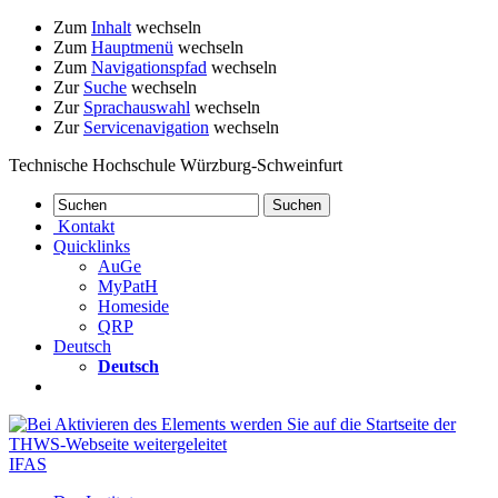
Zum
Inhalt
wechseln
Zum
Hauptmenü
wechseln
Zum
Navigationspfad
wechseln
Zur
Suche
wechseln
Zur
Sprachauswahl
wechseln
Zur
Servicenavigation
wechseln
Technische Hochschule Würzburg-Schweinfurt
Kontakt
Quicklinks
AuGe
MyPatH
Homeside
QRP
Deutsch
Deutsch
IFAS