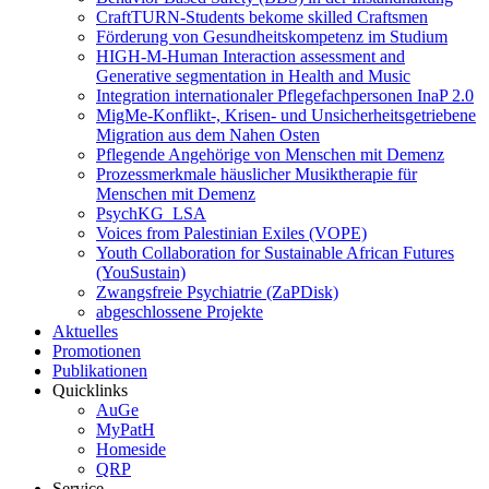
CraftTURN-Students bekome skilled Craftsmen
Förderung von Gesundheitskompetenz im Studium
HIGH-M-Human Interaction assessment and
Generative segmentation in Health and Music
Integration internationaler Pflegefachpersonen InaP 2.0
MigMe-Konflikt-, Krisen- und Unsicherheitsgetriebene
Migration aus dem Nahen Osten
Pflegende Angehörige von Menschen mit Demenz
Prozessmerkmale häuslicher Musiktherapie für
Menschen mit Demenz
PsychKG_LSA
Voices from Palestinian Exiles (VOPE)
Youth Collaboration for Sustainable African Futures
(YouSustain)
Zwangsfreie Psychiatrie (ZaPDisk)
abgeschlossene Projekte
Aktuelles
Promotionen
Publikationen
Quicklinks
AuGe
MyPatH
Homeside
QRP
Service