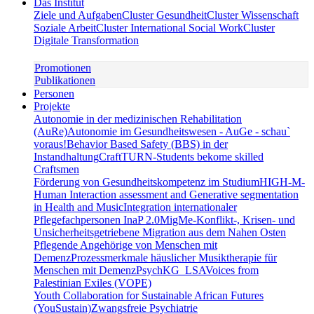
Das Institut
Ziele und Aufgaben
Cluster Gesundheit
Cluster Wissenschaft
Soziale Arbeit
Cluster International Social Work
Cluster
Digitale Transformation
Promotionen
Publikationen
Personen
Projekte
Autonomie in der medizinischen Rehabilitation
(AuRe)
Autonomie im Gesundheitswesen - AuGe - schau`
voraus!
Behavior Based Safety (BBS) in der
Instandhaltung
CraftTURN-Students bekome skilled
Craftsmen
Förderung von Gesundheitskompetenz im Studium
HIGH-M-
Human Interaction assessment and Generative segmentation
in Health and Music
Integration internationaler
Pflegefachpersonen InaP 2.0
MigMe-Konflikt-, Krisen- und
Unsicherheitsgetriebene Migration aus dem Nahen Osten
Pflegende Angehörige von Menschen mit
Demenz
Prozessmerkmale häuslicher Musiktherapie für
Menschen mit Demenz
PsychKG_LSA
Voices from
Palestinian Exiles (VOPE)
Youth Collaboration for Sustainable African Futures
(YouSustain)
Zwangsfreie Psychiatrie