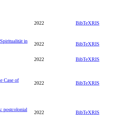
2022
BibTeX
RIS
iritualität in
2022
BibTeX
RIS
2022
BibTeX
RIS
e Case of
2022
BibTeX
RIS
: postcolonial
2022
BibTeX
RIS