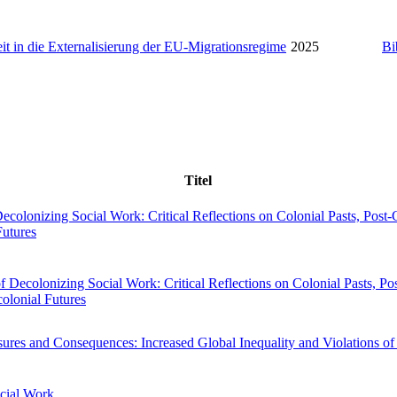
it in die Externalisierung der EU-Migrationsregime
2025
Bi
Titel
Decolonizing Social Work: Critical Reflections on Colonial Pasts, Post-
Futures
 Decolonizing Social Work: Critical Reflections on Colonial Pasts, Po
olonial Futures
ures and Consequences: Increased Global Inequality and Violations o
cial Work