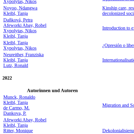
Xypolytas, Nikos
Noyoo, Ndangwa
Kinship care, re
Kleibl, Tanja
decolonized soc
Daňková, Petra
Afeworki Abay, Robel
Introduction to 
Xypolytas, Nikos
Kleibl, Tanja
Kleibl, Tanja
¿Opresión o liber
Xypolytas, Nikos
Neureither, Franziska
Kleibl, Tanja
Internationalisa
Lutz, Ronald
2022
Autorinnen und Autoren
Munck, Ronaldo
Kleibl, Tanja
Migration and S
de Carmo, M.
Dankova, P.
Afeworki Abay, Robel
Kleibl, Tanja
Ritter, Monique
Dekolonialisieru