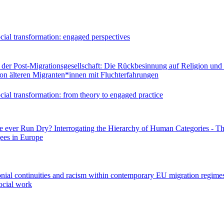
cial transformation: engaged perspectives
n der Post-Migrationsgesellschaft: Die Rückbesinnung auf Religion und Sp
on älteren Migranten*innen mit Fluchterfahrungen
cial transformation: from theory to engaged practice
e ever Run Dry? Interrogating the Hierarchy of Human Categories - Th
ees in Europe
nial continuities and racism within contemporary EU migration regimes
social work