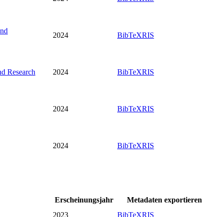
and
2024
BibTeX
RIS
nd Research
2024
BibTeX
RIS
2024
BibTeX
RIS
2024
BibTeX
RIS
Erscheinungsjahr
Metadaten exportieren
2023
BibTeX
RIS