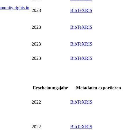
mmunity rights in
2023
BibTeX
RIS
2023
BibTeX
RIS
2023
BibTeX
RIS
2023
BibTeX
RIS
Erscheinungsjahr
Metadaten exportieren
2022
BibTeX
RIS
2022
BibTeX
RIS