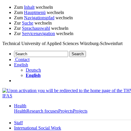
Zum
Inhalt
wechseln
Zum
Hauptmenü
wechseln
Zum
Navigationspfad
wechseln
Zur
Suche
wechseln
Zur
Sprachauswahl
wechseln
Zur
Servicenavigation
wechseln
Technical University of Applied Sciences Würzburg-Schweinfurt
Contact
English
Deutsch
English
IFAS
Health
Health
Research focuses
Projects
Projects
Staff
International Social Work