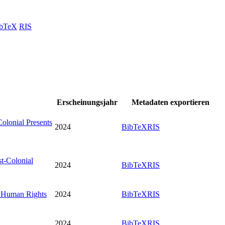
bTeX
RIS
Erscheinungsjahr
Metadaten exportieren
Colonial Presents
2024
BibTeX
RIS
st-Colonial
2024
BibTeX
RIS
f Human Rights
2024
BibTeX
RIS
2024
BibTeX
RIS