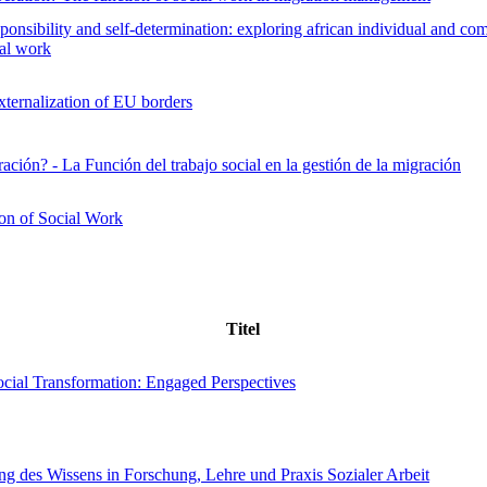
sponsibility and self-determination: exploring african individual and co
ial work
externalization of EU borders
ación? - La Función del trabajo social en la gestión de la migración
tion of Social Work
Titel
ocial Transformation: Engaged Perspectives
ng des Wissens in Forschung, Lehre und Praxis Sozialer Arbeit