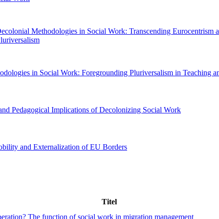
 Decolonial Methodologies in Social Work: Transcending Eurocentrism 
luriversalism
odologies in Social Work: Foregrounding Pluriversalism in Teaching a
and Pedagogical Implications of Decolonizing Social Work
bility and Externalization of EU Borders
Titel
beration? The function of social work in migration management