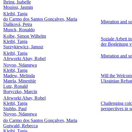
Ihring, Isabelle
Mouissi, Jasmin
Kleibl, Tanja
do Carmo dos Santos Gonçalves, Maria
Migration and so
Daňková, Petra
Munck, Ronaldo
Kolbe, Simon Wilhelm
Soziale Arbeit i
Kleibl, Tanja
der Begleitung v
Surzykiewicz, Janusz
Kleibl, Tanja
Migration and so
Afeworki Abay, Robel
Noyoo, Ndangwa
Kleibl, Tanja
Madew, Melinda
Will the Welcom
Matela, Minenhle
Ukrainian Refug
Lutz, Ronald
Boryczko, Marcin
Afeworki Abay, Robel
Kleibl, Tanja
Challenging colo
Stubbs, Paul
perspectives in 
Noyoo, Ndangwa
do Carmo dos Santos Gonçalves, Maria
Gutwald, Rebecca
Kleibl, Tanja