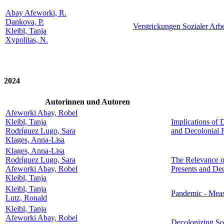
Abay Afeworki, R.
Dankova, P.
Verstrickungen Sozialer Arbe
Kleibl, Tanja
Xypolitas, N.
2024
Autorinnen und Autoren
Afeworki Abay, Robel
Kleibl, Tanja
Implications of 
Rodríguez Lugo, Sara
and Decolonial 
Klages, Anna-Lisa
Klages, Anna-Lisa
Rodríguez Lugo, Sara
The Relevance of
Afeworki Abay, Robel
Presents and Dec
Kleibl, Tanja
Kleibl, Tanja
Pandemic - Meas
Lutz, Ronald
Kleibl, Tanja
Afeworki Abay, Robel
Decolonizing So