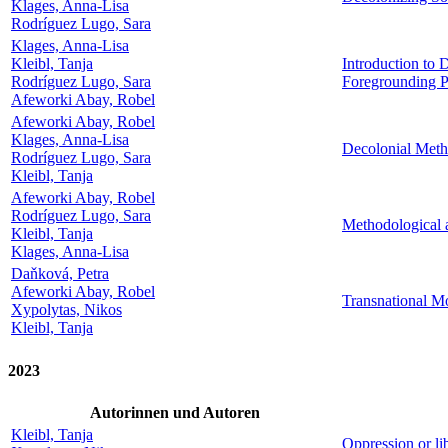
Klages, Anna-Lisa
Rodríguez Lugo, Sara
Klages, Anna-Lisa
Kleibl, Tanja
Introduction to
Rodríguez Lugo, Sara
Foregrounding P
Afeworki Abay, Robel
Afeworki Abay, Robel
Klages, Anna-Lisa
Decolonial Meth
Rodríguez Lugo, Sara
Kleibl, Tanja
Afeworki Abay, Robel
Rodríguez Lugo, Sara
Methodological 
Kleibl, Tanja
Klages, Anna-Lisa
Daňková, Petra
Afeworki Abay, Robel
Transnational Mo
Xypolytas, Nikos
Kleibl, Tanja
2023
Autorinnen und Autoren
Kleibl, Tanja
Oppression or li