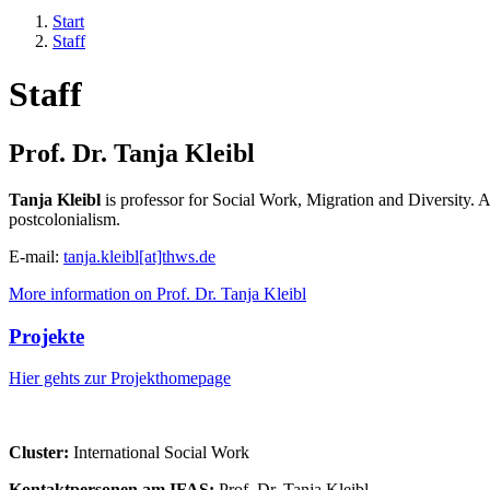
Start
Staff
Staff
Prof. Dr. Tanja Kleibl
Tanja Kleibl
is professor for Social Work, Migration and Diversity. Am
postcolonialism.
E-mail:
tanja.kleibl[at]thws.de
More information on Prof. Dr. Tanja Kleibl
Projekte
Hier gehts zur Projekthomepage
Cluster:
International Social Work
Kontaktpersonen am IFAS:
Prof. Dr. Tanja Kleibl