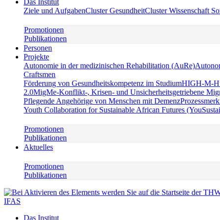
Das Institut
Ziele und Aufgaben
Cluster Gesundheit
Cluster Wissenschaft So
Promotionen
Publikationen
Personen
Projekte
Autonomie in der medizinischen Rehabilitation (AuRe)
Autonom
Craftsmen
Förderung von Gesundheitskompetenz im Studium
HIGH-M-Huma
2.0
MigMe-Konflikt-, Krisen- und Unsicherheitsgetriebene Mi
Pflegende Angehörige von Menschen mit Demenz
Prozessmerk
Youth Collaboration for Sustainable African Futures (YouSusta
Promotionen
Publikationen
Aktuelles
Promotionen
Publikationen
IFAS
Das Institut