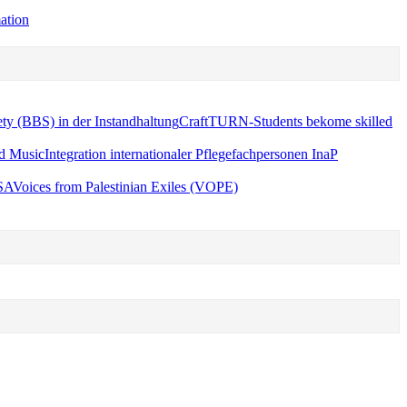
ation
ty (BBS) in der Instandhaltung
CraftTURN-Students bekome skilled
nd Music
Integration internationaler Pflegefachpersonen InaP
SA
Voices from Palestinian Exiles (VOPE)