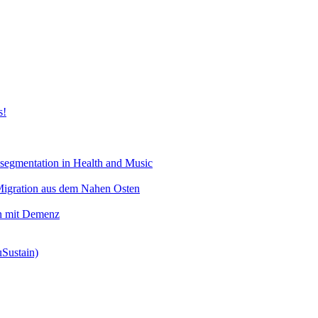
s!
segmentation in Health and Music
 Migration aus dem Nahen Osten
en mit Demenz
uSustain)