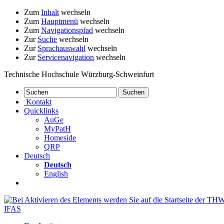
Zum
Inhalt
wechseln
Zum
Hauptmenü
wechseln
Zum
Navigationspfad
wechseln
Zur
Suche
wechseln
Zur
Sprachauswahl
wechseln
Zur
Servicenavigation
wechseln
Technische Hochschule Würzburg-Schweinfurt
Kontakt
Quicklinks
AuGe
MyPatH
Homeside
QRP
Deutsch
Deutsch
English
IFAS