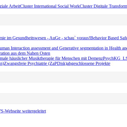
ziale Arbeit
Cluster International Social Work
Cluster Digitale Transform
ie im Gesundheitswesen - AuGe - schau` voraus!
Behavior Based Safe
n Interaction assessment and Generative segmentation in Health a
gration aus dem Nahen Osten
male häuslicher Musiktherapie für Menschen mit Demenz
PsychKG_L
in)
Zwangsfreie Psychiatrie (ZaPDisk)
abgeschlossene Projekte