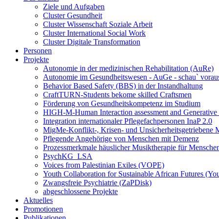
Ziele und Aufgaben
Cluster Gesundheit
Cluster Wissenschaft Soziale Arbeit
Cluster International Social Work
Cluster Digitale Transformation
Personen
Projekte
Autonomie in der medizinischen Rehabilitation (AuRe)
Autonomie im Gesundheitswesen - AuGe - schau` vorau
Behavior Based Safety (BBS) in der Instandhaltung
CraftTURN-Students bekome skilled Craftsmen
Förderung von Gesundheitskompetenz im Studium
HIGH-M-Human Interaction assessment and Generative 
Integration internationaler Pflegefachpersonen InaP 2.0
MigMe-Konflikt-, Krisen- und Unsicherheitsgetriebene
Pflegende Angehörige von Menschen mit Demenz
Prozessmerkmale häuslicher Musiktherapie für Mensch
PsychKG_LSA
Voices from Palestinian Exiles (VOPE)
Youth Collaboration for Sustainable African Futures (Yo
Zwangsfreie Psychiatrie (ZaPDisk)
abgeschlossene Projekte
Aktuelles
Promotionen
Publikationen